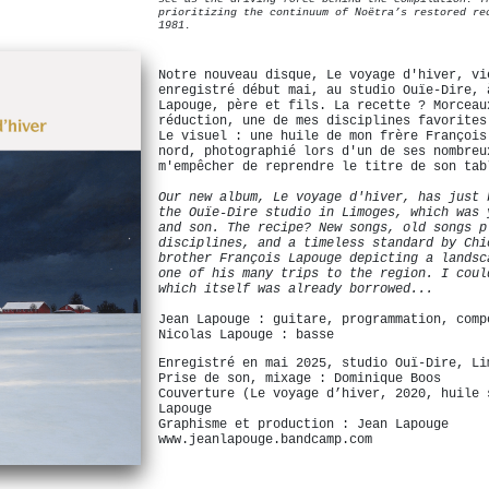
prioritizing the continuum of Noëtra’s restored re
1981.
Notre nouveau disque, Le voyage d'hiver, vi
enregistré début mai, au studio Ouïe-Dire, 
Lapouge, père et fils. La recette ? Morceau
réduction, une de mes disciplines favorites
Le visuel : une huile de mon frère François
nord, photographié lors d'un de ses nombreu
m'empêcher de reprendre le titre de son tab
Our new album, Le voyage d'hiver, has just 
the Ouïe-Dire studio in Limoges, which was 
and son. The recipe? New songs, old songs p
disciplines, and a timeless standard by Chi
brother François Lapouge depicting a landsc
one of his many trips to the region. I coul
which itself was already borrowed...
Jean Lapouge : guitare, programmation, comp
Nicolas Lapouge : basse
Enregistré en mai 2025, studio Ouï-Dire, Li
Prise de son, mixage : Dominique Boos
Couverture (Le voyage d’hiver, 2020, huile 
Lapouge
Graphisme et production : Jean Lapouge
www.jeanlapouge.bandcamp.com