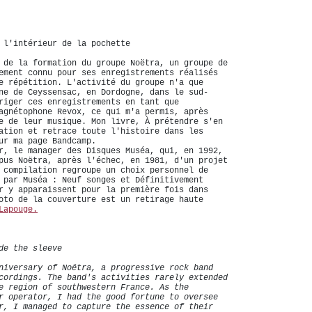
 l'intérieur de la pochette
 de la formation du groupe Noëtra, un groupe de
ement connu pour ses enregistrements réalisés
e répétition. L'activité du groupe n'a que
ne de Ceyssensac, en Dordogne, dans le sud-
riger ces enregistrements en tant que
agnétophone Revox, ce qui m'a permis, après
e de leur musique. Mon livre, À prétendre s'en
ation et retrace toute l'histoire dans les
ur ma page Bandcamp.
r, le manager des Disques Muséa, qui, en 1992,
pus Noëtra, après l'échec, en 1981, d'un projet
 compilation regroupe un choix personnel de
 par Muséa : Neuf songes et Définitivement
r y apparaissent pour la première fois dans
oto de la couverture est un retirage haute
Lapouge.
de the sleeve
niversary of Noëtra, a progressive rock band
cordings. The band's activities rarely extended
e region of southwestern France. As the
r operator, I had the good fortune to oversee
r, I managed to capture the essence of their