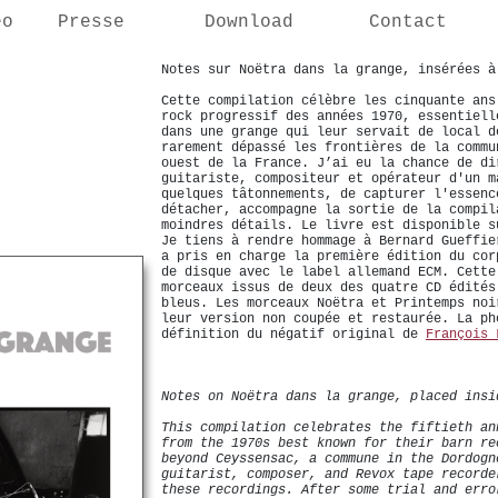
éo
Presse
Download
Contact
Notes sur Noëtra dans la grange, insérées à
Cette compilation célèbre les cinquante ans
rock progressif des années 1970, essentiell
dans une grange qui leur servait de local d
rarement dépassé les frontières de la commu
ouest de la France. J’ai eu la chance de di
guitariste, compositeur et opérateur d'un m
quelques tâtonnements, de capturer l'essenc
détacher, accompagne la sortie de la compil
moindres détails. Le livre est disponible s
Je tiens à rendre hommage à Bernard Gueffie
a pris en charge la première édition du cor
de disque avec le label allemand ECM. Cette
morceaux issus de deux des quatre CD édités
bleus. Les morceaux Noëtra et Printemps noi
leur version non coupée et restaurée. La ph
définition du négatif original de
François 
Notes on Noëtra dans la grange, placed insi
This compilation celebrates the fiftieth an
from the 1970s best known for their barn re
beyond Ceyssensac, a commune in the Dordogn
guitarist, composer, and Revox tape recorde
these recordings. After some trial and erro