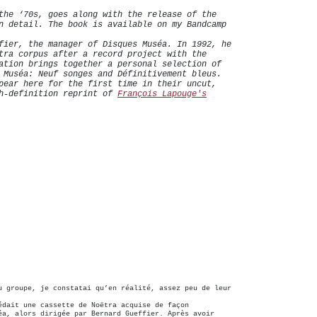
the ‘70s, goes along with the release of the
n detail. The book is available on my Bandcamp
fier, the manager of Disques Muséa. In 1992, he
tra corpus after a record project with the
ation brings together a personal selection of
 Muséa: Neuf songes and Définitivement bleus.
pear here for the first time in their uncut,
gh-definition reprint of
François Lapouge's
u groupe, je constatai qu’en réalité, assez peu de leur
édait une cassette de Noëtra acquise de façon
éa, alors dirigée par Bernard Gueffier. Après avoir