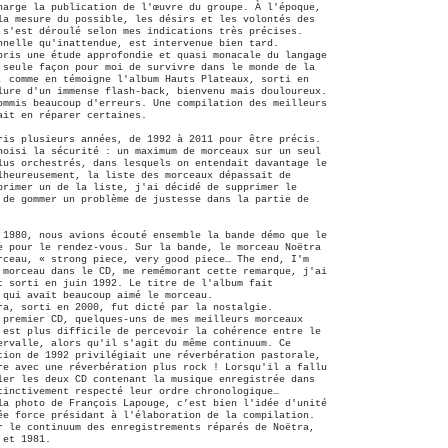
harge la publication de l'œuvre du groupe. À l'époque,
la mesure du possible, les désirs et les volontés des
 s'est déroulé selon mes indications très précises.
nnelle qu'inattendue, est intervenue bien tard.
pris une étude approfondie et quasi monacale du langage
 seule façon pour moi de survivre dans le monde de la
, comme en témoigne l'album Hauts Plateaux, sorti en
lure d'un immense flash-back, bienvenu mais douloureux.
ommis beaucoup d'erreurs. Une compilation des meilleurs
ait en réparer certaines.
ris plusieurs années, de 1992 à 2011 pour être précis.
hoisi la sécurité : un maximum de morceaux sur un seul
lus orchestrés, dans lesquels on entendait davantage le
lheureusement, la liste des morceaux dépassait de
primer un de la liste, j'ai décidé de supprimer le
 de gommer un problème de justesse dans la partie de
 1980, nous avions écouté ensemble la bande démo que le
e pour le rendez-vous. Sur la bande, le morceau Noëtra
rceau, « strong piece, very good piece… The end, I'm
 morceau dans le CD, me remémorant cette remarque, j'ai
t sorti en juin 1992. Le titre de l'album fait
 qui avait beaucoup aimé le morceau.
ra, sorti en 2000, fut dicté par la nostalgie.
 premier CD, quelques-uns de mes meilleurs morceaux
 est plus difficile de percevoir la cohérence entre le
ervalle, alors qu'il s'agit du même continuum. Ce
tion de 1992 privilégiait une réverbération pastorale,
re avec une réverbération plus rock ! Lorsqu'il a fallu
ler les deux CD contenant la musique enregistrée dans
tinctivement respecté leur ordre chronologique…
la photo de François Lapouge, c’est bien l'idée d'unité
ée force présidant à l'élaboration de la compilation.
r le continuum des enregistrements réparés de Noëtra,
 et 1981.