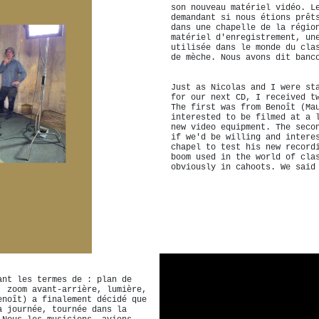
son nouveau matériel vidéo. L
demandant si nous étions prêt
dans une chapelle de la régio
matériel d'enregistrement, un
utilisée dans le monde du cla
de mèche. Nous avons dit banc
Just as Nicolas and I were st
for our next CD, I received t
The first was from Benoît (Ma
interested to be filmed at a 
new video equipment. The seco
if we'd be willing and intere
chapel to test his new record
boom used in the world of cla
obviously in cahoots. We said
ant les termes de : plan de
, zoom avant-arrière, lumière,
enoît) a finalement décidé que
a journée, tournée dans la