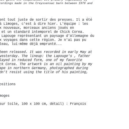
cordings made in the Creyssensac barn between 1979 and
ent tout juste de sortir des presses. Il a été
à Limoges, c'est à dire hier. L'équipe : les
x nouveaux, morceaux anciens joués en
 et un standard intemporel de Chick Corea.
 Lapouge représentant un paysage d'Allemagne du
x voyages dans cette région. Je n'ai pas pu
leau, lui-même déjà emprunté...
been released. It was recorded in early May at
yesterday. The lineup: the Lapouge's , father
layed in reduced form, one of my favorite
ck Corea. The artwork is an oil painting by my
ape in northern Germany, photographed during
dn't resist using the title of his painting,
ositions
moges
sur toile, 100 x 100 cm, détail) : François