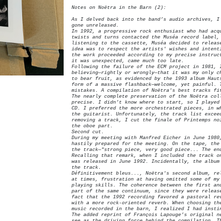
Notes on Noëtra in the Barn (2):
As I delved back into the band’s audio archives, I
gone unreleased.
In 1992, a progressive rock enthusiast who had acq
twists and turns contacted the Muséa record label,
listening to the cassette, Muséa decided to releas
idea was to respect the artists' wishes and intent
the work proceeded according to my precise instruc
it was unexpected, came much too late.
Following the failure of the ECM project in 1981, 
believing—rightly or wrongly—that it was my only c
to bear fruit, as evidenced by the 1993 album Haut
form of a massive flashback—welcome, yet painful. 
mistakes. A compilation of Noëtra's best tracks fi
The nearly complete preservation of the Noëtra col
precise. I didn’t know where to start, so I played
CD. I preferred the more orchestrated pieces, in w
the guitarist. Unfortunately, the track list excee
removing a track, I cut the finale of Printemps no
the oboe part.
Second cut.
During my meeting with Manfred Eicher in June 1980
hastily prepared for the meeting. On the tape, the
the track—"strong piece, very good piece... The en
Recalling that remark, when I included the track o
was released in June 1992. Incidentally, the album
the track.
Définitivement bleus..., Noëtra's second album, re
at times, frustration at having omitted some of my
playing skills. The coherence between the first an
part of the same continuum, since they were releas
fact that the 1992 recording favored a pastoral re
with a more rock-oriented reverb. When choosing th
music recorded in the barn, I realized I had insti
The added reprint of François Lapouge’s original n
see as the driving force behind the compilation. T