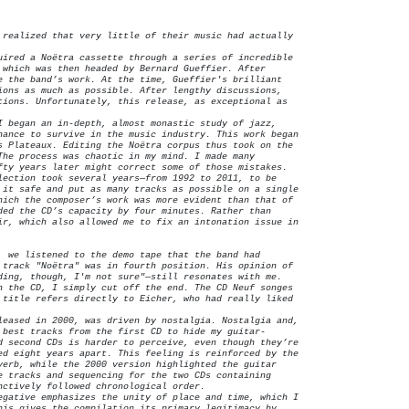
 realized that very little of their music had actually
uired a Noëtra cassette through a series of incredible
 which was then headed by Bernard Gueffier. After
e the band’s work. At the time, Gueffier's brilliant
ions as much as possible. After lengthy discussions,
tions. Unfortunately, this release, as exceptional as
I began an in-depth, almost monastic study of jazz,
hance to survive in the music industry. This work began
s Plateaux. Editing the Noëtra corpus thus took on the
The process was chaotic in my mind. I made many
fty years later might correct some of those mistakes.
lection took several years—from 1992 to 2011, to be
 it safe and put as many tracks as possible on a single
hich the composer’s work was more evident than that of
ded the CD’s capacity by four minutes. Rather than
ir, which also allowed me to fix an intonation issue in
, we listened to the demo tape that the band had
 track "Noëtra" was in fourth position. His opinion of
ding, though, I'm not sure"—still resonates with me.
n the CD, I simply cut off the end. The CD Neuf songes
 title refers directly to Eicher, who had really liked
leased in 2000, was driven by nostalgia. Nostalgia and,
 best tracks from the first CD to hide my guitar-
d second CDs is harder to perceive, even though they’re
ed eight years apart. This feeling is reinforced by the
verb, while the 2000 version highlighted the guitar
e tracks and sequencing for the two CDs containing
nctively followed chronological order.
egative emphasizes the unity of place and time, which I
his gives the compilation its primary legitimacy by