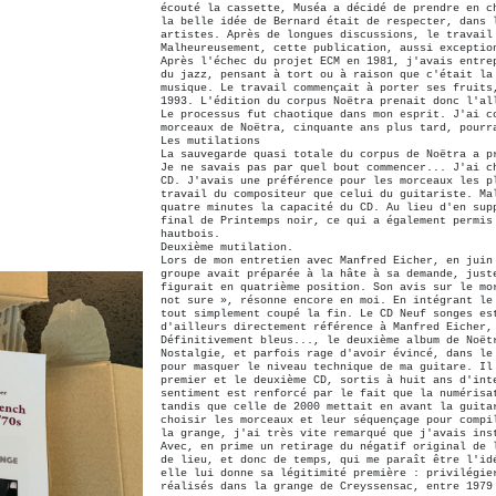
écouté la cassette, Muséa a décidé de prendre en c
la belle idée de Bernard était de respecter, dans 
artistes. Après de longues discussions, le travail
Malheureusement, cette publication, aussi exceptio
Après l'échec du projet ECM en 1981, j'avais entre
du jazz, pensant à tort ou à raison que c'était la
musique. Le travail commençait à porter ses fruits
1993. L'édition du corpus Noëtra prenait donc l'al
Le processus fut chaotique dans mon esprit. J'ai c
morceaux de Noëtra, cinquante ans plus tard, pourr
Les mutilations
La sauvegarde quasi totale du corpus de Noëtra a p
Je ne savais pas par quel bout commencer... J'ai c
CD. J'avais une préférence pour les morceaux les p
travail du compositeur que celui du guitariste. Ma
quatre minutes la capacité du CD. Au lieu d'en sup
final de Printemps noir, ce qui a également permis
hautbois.
Deuxième mutilation.
Lors de mon entretien avec Manfred Eicher, en juin
groupe avait préparée à la hâte à sa demande, just
figurait en quatrième position. Son avis sur le mo
not sure », résonne encore en moi. En intégrant le
tout simplement coupé la fin. Le CD Neuf songes es
d'ailleurs directement référence à Manfred Eicher,
Définitivement bleus..., le deuxième album de Noët
Nostalgie, et parfois rage d'avoir évincé, dans le
pour masquer le niveau technique de ma guitare. Il
premier et le deuxième CD, sortis à huit ans d'int
sentiment est renforcé par le fait que la numérisa
tandis que celle de 2000 mettait en avant la guita
choisir les morceaux et leur séquençage pour compi
la grange, j'ai très vite remarqué que j'avais ins
Avec, en prime un retirage du négatif original de 
de lieu, et donc de temps, qui me paraît être l'id
elle lui donne sa légitimité première : privilégie
réalisés dans la grange de Creyssensac, entre 1979