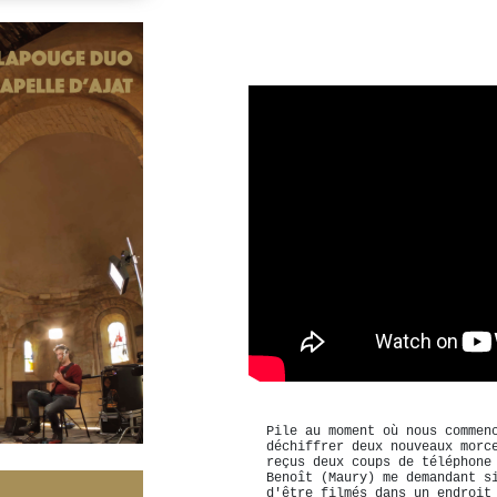
Pile au moment où nous commen
déchiffrer deux nouveaux morc
reçus deux coups de téléphone
Benoît (Maury) me demandant s
d'être filmés dans un endroit