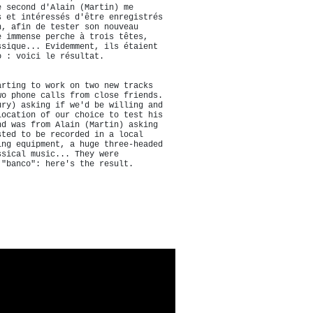
e second d'Alain (Martin) me
s et intéressés d'être enregistrés
n, afin de tester son nouveau
e immense perche à trois têtes,
ssique... Evidemment, ils étaient
o : voici le résultat.
arting to work on two new tracks
wo phone calls from close friends.
ury) asking if we'd be willing and
location of our choice to test his
nd was from Alain (Martin) asking
sted to be recorded in a local
ing equipment, a huge three-headed
ssical music... They were
 "banco": here's the result.